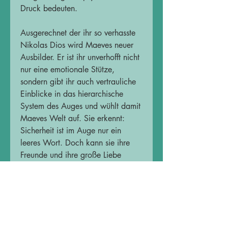
Druck bedeuten.
Ausgerechnet der ihr so verhasste
Nikolas Dios wird Maeves neuer
Ausbilder. Er ist ihr unverhofft nicht
nur eine emotionale Stütze,
sondern gibt ihr auch vertrauliche
Einblicke in das hierarchische
System des Auges und wühlt damit
Maeves Welt auf. Sie erkennt:
Sicherheit ist im Auge nur ein
leeres Wort. Doch kann sie ihre
Freunde und ihre große Liebe
Lorcan vor der Organisation
schützen, ohne sich selbst in
Gefahr zu bringen?
Das Buch beinhaltet eine