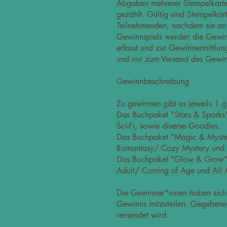
Abgaben mehrerer Stempelkarten
gezählt. Gültig sind Stempelkart
Teilnehmenden, nachdem sie an
Gewinnspiels werden die Gewin
erfasst und zur Gewinnermittlu
und nur zum Versand des Gewinn
Gewinnbeschreibung
Zu gewinnen gibt es jeweils 1 
Das Buchpaket "Stars & Sparks
Sci-Fi, sowie diverse Goodies.
Das Buchpaket "Magic & Myste
Romantasy/ Cozy Mystery und K
Das Buchpaket "Glow & Grow" 
Adult/ Coming of Age und All 
Die Gewinner*innen haben sich
Gewinns mitzuteilen. Gegebenen
versendet wird.