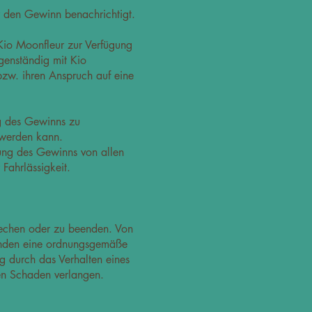
 den Gewinn benachrichtigt.
Kio Moonfleur zur Verfügung
genständig mit Kio
bzw. ihren Anspruch auf eine
ng des Gewinns zu
t werden kann.
ung des Gewinns von allen
Fahrlässigkeit.
rechen oder zu beenden. Von
ünden eine ordnungsgemäße
g durch das Verhalten eines
nen Schaden verlangen.