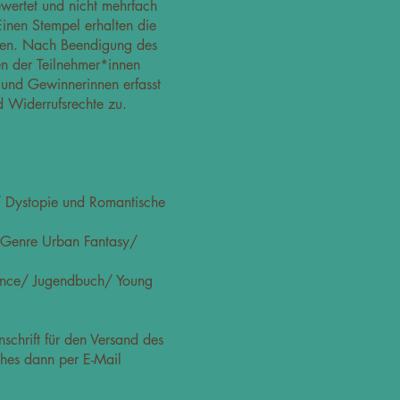
wertet und nicht mehrfach
Einen Stempel erhalten die
ben. Nach Beendigung des
n der Teilnehmer*innen
 und Gewinnerinnen erfasst
d Widerrufsrechte zu.
/ Dystopie und Romantische
 Genre Urban Fantasy/
ance/ Jugendbuch/ Young
hrift für den Versand des
hes dann per E-Mail