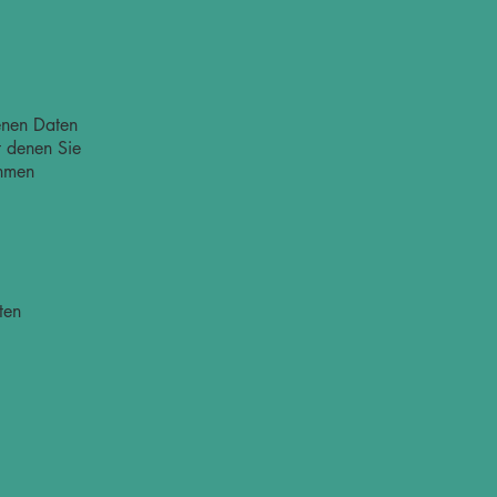
enen Daten
t denen Sie
ehmen
ten