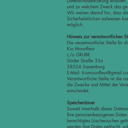
Datenschutzerklärung erläutert,
und zu welchem Zweck das ges
Wir weisen darauf hin, dass di
Sicherheitslücken aufweisen kan
möglich.
Hinweis zur verantwortlichen St
Die verantwortliche Stelle für d
Kio Moonfleur
c/o GRUBE
Stüder Straße 33a
38524 Sassenburg
E-Mail: kiomoonfleur@gmail.c
Verantwortliche Stelle ist die n
die Zwecke und Mittel der Ver
entscheidet.
Speicherdauer
Soweit innerhalb dieser Datens
Ihre personenbezogenen Daten b
berechtigtes Löschersuchen gel
werden Ihre Daten gelöscht, sof