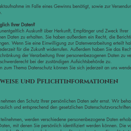
taktaufnahme im Falle eines Gewinns benötigt, sowie zur Versend
.
lich Ihrer Daten?
 unentgeltlich Auskunft über Herkunft, Empfänger und Zweck Ihrer
en Daten zu erhalten. Sie haben außerdem ein Recht, die Bericht
ngen. Wenn Sie eine Einwilligung zur Datenverarbeitung erteilt h
ederzeit für die Zukunft widerrufen. Außerdem haben Sie das Rech
chränkung der Verarbeitung Ihrer personenbezogenen Daten zu ve
eschwerderecht bei der zuständigen Aufsichtsbehörde zu.
en zum Thema Datenschutz können Sie sich jederzeit an uns wend
nweise und Pflichtinformationen
 nehmen den Schutz Ihrer persönlichen Daten sehr ernst. Wir beha
ulich und entsprechend den gesetzlichen Datenschutzvorschrifte
teilnehmen, werden verschiedene personenbezogene Daten erhob
ten, mit denen Sie persönlich identifiziert werden können. Die v