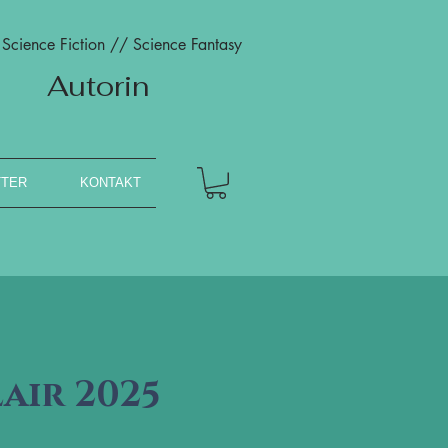
Science Fiction // Science Fantasy
Autorin
TTER
KONTAKT
air 2025