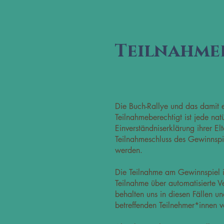
Teilnahme
Die Buch-Rallye und das damit 
Teilnahmeberechtigt ist jede na
Einverständniserklärung ihrer 
Teilnahmeschluss des Gewinnspi
werden.
Die Teilnahme am Gewinnspiel is
Teilnahme über automatisierte V
behalten uns in diesen Fällen 
betreffenden Teilnehmer*innen v