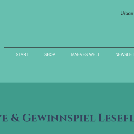
Urban 
START
SHOP
MAEVES WELT
NEWSLE
e & Gewinnspiel Lesefl